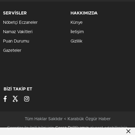
SERVİSLER
HAKKIMIZDA
Nöbetçi Eczaneler
Künye
Namaz Vakitleri
İletişim
Puan Durumu
Gizlilik
Gazeteler
BİZİ TAKİP ET
Tüm Haklar Saklıdır < Karabük Özgür Haber
Çerezler ile ilgili bilgi için
Çerez Politikamızı
ziyaret edebilirsiniz.