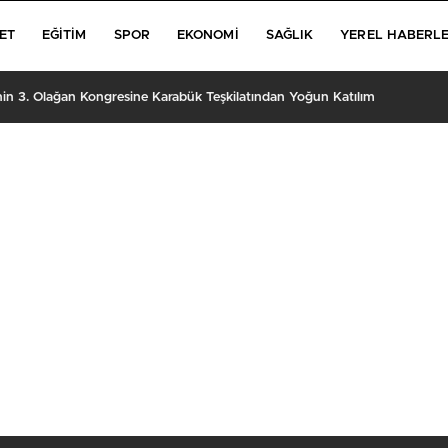
ET
EĞITIM
SPOR
EKONOMI
SAĞLIK
YEREL HABERL
’nin 3. Olağan Kongresine Karabük Teşkilatından Yoğun Katılım