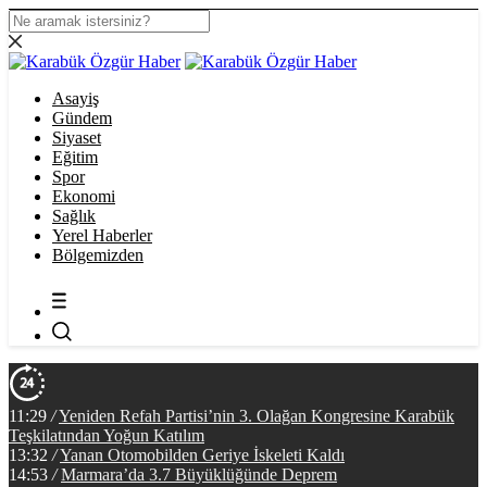
Asayiş
Gündem
Siyaset
Eğitim
Spor
Ekonomi
Sağlık
Yerel Haberler
Bölgemizden
11:29
/
Yeniden Refah Partisi’nin 3. Olağan Kongresine Karabük
Teşkilatından Yoğun Katılım
13:32
/
Yanan Otomobilden Geriye İskeleti Kaldı
14:53
/
Marmara’da 3.7 Büyüklüğünde Deprem