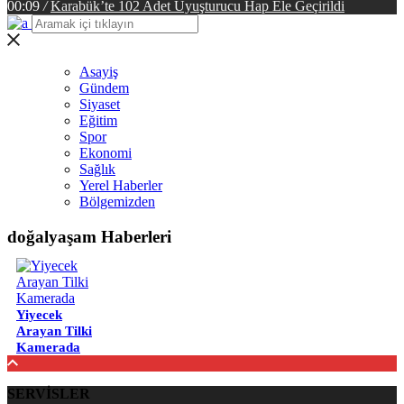
00:09
/
Karabük’te 102 Adet Uyuşturucu Hap Ele Geçirildi
Asayiş
Gündem
Siyaset
Eğitim
Spor
Ekonomi
Sağlık
Yerel Haberler
Bölgemizden
doğalyaşam Haberleri
Yiyecek
Arayan Tilki
Kamerada
SERVİSLER