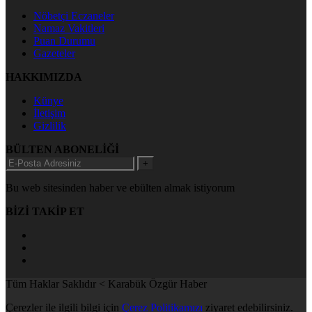
Nöbetçi Eczaneler
Namaz Vakitleri
Puan Durumu
Gazeteler
HAKKIMIZDA
Künye
İletişim
Gizlilik
BÜLTEN ABONELİĞİ
+
Bu web sitesinden haber ve ebülten almak istiyorum
BİZİ TAKİP ET
Tüm Haklar Saklıdır < Karabük Özgür Haber
Çerezler ile ilgili bilgi için
Çerez Politikamızı
ziyaret edebilirsiniz.