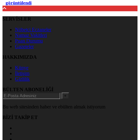
görüntülendi
SERVİSLER
Nöbetçi Eczaneler
Namaz Vakitleri
Puan Durumu
Gazeteler
HAKKIMIZDA
Künye
İletişim
Gizlilik
BÜLTEN ABONELİĞİ
+
Bu web sitesinden haber ve ebülten almak istiyorum
BİZİ TAKİP ET