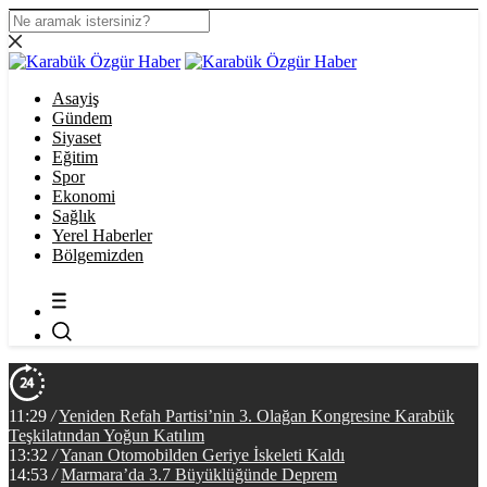
Asayiş
Gündem
Siyaset
Eğitim
Spor
Ekonomi
Sağlık
Yerel Haberler
Bölgemizden
11:29
/
Yeniden Refah Partisi’nin 3. Olağan Kongresine Karabük
Teşkilatından Yoğun Katılım
13:32
/
Yanan Otomobilden Geriye İskeleti Kaldı
14:53
/
Marmara’da 3.7 Büyüklüğünde Deprem