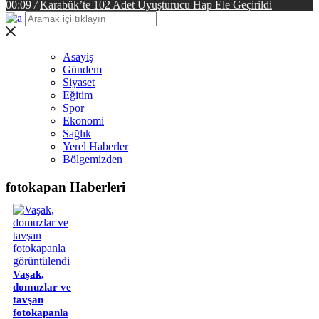
00:09
/
Karabük’te 102 Adet Uyuşturucu Hap Ele Geçirildi
Asayiş
Gündem
Siyaset
Eğitim
Spor
Ekonomi
Sağlık
Yerel Haberler
Bölgemizden
fotokapan Haberleri
Vaşak,
domuzlar ve
tavşan
fotokapanla