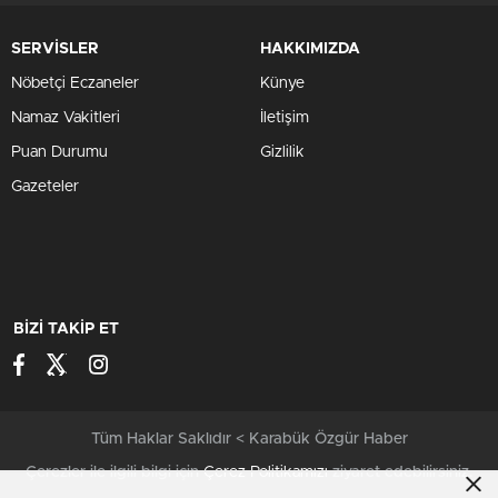
SERVİSLER
HAKKIMIZDA
Nöbetçi Eczaneler
Künye
Namaz Vakitleri
İletişim
Puan Durumu
Gizlilik
Gazeteler
BİZİ TAKİP ET
Tüm Haklar Saklıdır < Karabük Özgür Haber
Çerezler ile ilgili bilgi için
Çerez Politikamızı
ziyaret edebilirsiniz.