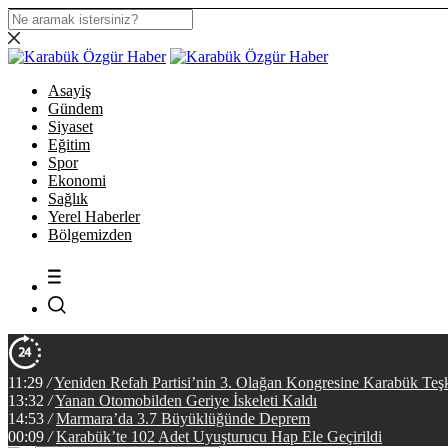
Asayiş
Gündem
Siyaset
Eğitim
Spor
Ekonomi
Sağlık
Yerel Haberler
Bölgemizden
11:29
/
Yeniden Refah Partisi’nin 3. Olağan Kongresine Karabük Teş
13:32
/
Yanan Otomobilden Geriye İskeleti Kaldı
14:53
/
Marmara’da 3.7 Büyüklüğünde Deprem
00:09
/
Karabük’te 102 Adet Uyuşturucu Hap Ele Geçirildi