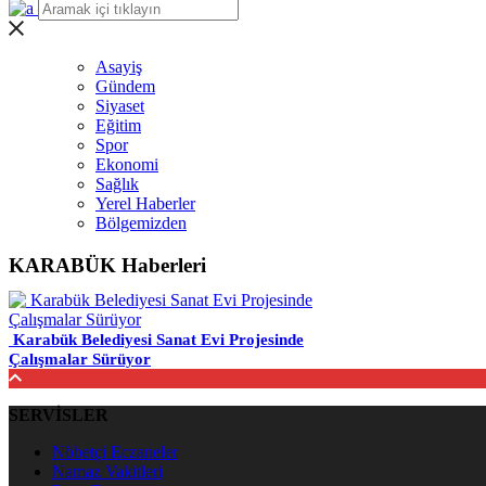
Asayiş
Gündem
Siyaset
Eğitim
Spor
Ekonomi
Sağlık
Yerel Haberler
Bölgemizden
KARABÜK Haberleri
Karabük Belediyesi Sanat Evi Projesinde
Çalışmalar Sürüyor
SERVİSLER
Nöbetçi Eczaneler
Namaz Vakitleri