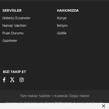
SERVİSLER
HAKKIMIZDA
Nöbetçi Eczaneler
Künye
Namaz Vakitleri
İletişim
Puan Durumu
Gizlilik
Gazeteler
BİZİ TAKİP ET
Tüm Haklar Saklıdır < Karabük Özgür Haber
Çerezler ile ilgili bilgi için
Çerez Politikamızı
ziyaret edebilirsiniz.