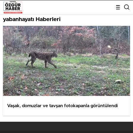
yabanhayatı Haberleri
Vaşak, domuzlar ve tavşan fotokapanla görüntülendi