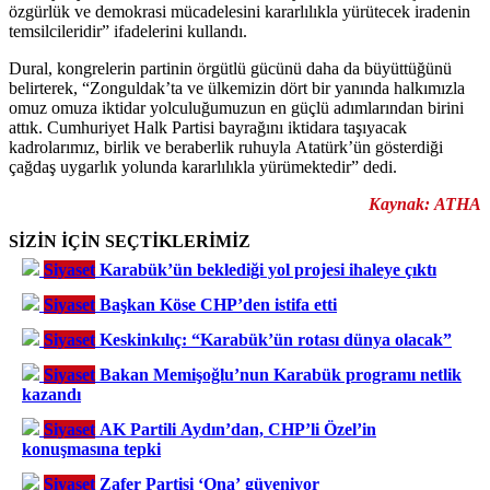
özgürlük ve demokrasi mücadelesini kararlılıkla yürütecek iradenin
temsilcileridir” ifadelerini kullandı.
Dural, kongrelerin partinin örgütlü gücünü daha da büyüttüğünü
belirterek, “Zonguldak’ta ve ülkemizin dört bir yanında halkımızla
omuz omuza iktidar yolculuğumuzun en güçlü adımlarından birini
attık. Cumhuriyet Halk Partisi bayrağını iktidara taşıyacak
kadrolarımız, birlik ve beraberlik ruhuyla Atatürk’ün gösterdiği
çağdaş uygarlık yolunda kararlılıkla yürümektedir” dedi.
Kaynak: ATHA
SİZİN İÇİN SEÇTİKLERİMİZ
Siyaset
Karabük’ün beklediği yol projesi ihaleye çıktı
Siyaset
Başkan Köse CHP’den istifa etti
Siyaset
Keskinkılıç: “Karabük’ün rotası dünya olacak”
Siyaset
Bakan Memişoğlu’nun Karabük programı netlik
kazandı
Siyaset
AK Partili Aydın’dan, CHP’li Özel’in
konuşmasına tepki
Siyaset
Zafer Partisi ‘Ona’ güveniyor