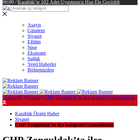
00:09
/
Karabük’te 102 Adet Uyuşturucu Hap Ele Geçirildi
Asayiş
Gündem
Siyaset
Eğitim
Spor
Ekonomi
Sağlık
Yerel Haberler
Bölgemizden
Anasayfa
/
Siyaset
/
CHP Zonguldak’ta ilçe kongreleri tamamlandı
Karabük Özgür Haber
Siyaset
CHP Zonguldak’ta ilçe kongreleri tamamlandı