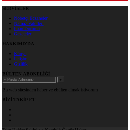
SERVİSLER
Nöbetçi Eczaneler
Namaz Vakitleri
Puan Durumu
Gazeteler
HAKKIMIZDA
Künye
İletişim
Gizlilik
BÜLTEN ABONELİĞİ
+
Bu web sitesinden haber ve ebülten almak istiyorum
BİZİ TAKİP ET
Tüm Haklar Saklıdır < Karabük Özgür Haber