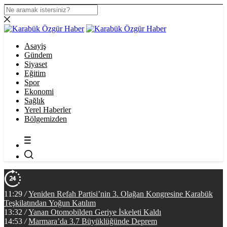
Asayiş
Gündem
Siyaset
Eğitim
Spor
Ekonomi
Sağlık
Yerel Haberler
Bölgemizden
11:29
/
Yeniden Refah Partisi’nin 3. Olağan Kongresine Karabük
Teşkilatından Yoğun Katılım
13:32
/
Yanan Otomobilden Geriye İskeleti Kaldı
14:53
/
Marmara’da 3.7 Büyüklüğünde Deprem