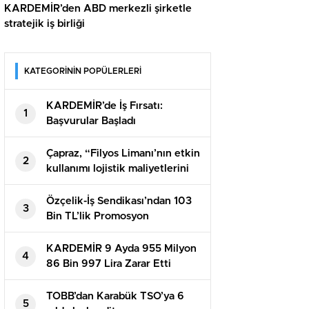
KARDEMİR’den ABD merkezli şirketle
stratejik iş birliği
KATEGORİNİN POPÜLERLERİ
KARDEMİR’de İş Fırsatı:
1
Başvurular Başladı
Çapraz, “Filyos Limanı’nın etkin
2
kullanımı lojistik maliyetlerini
düşürecek”
Özçelik-İş Sendikası’ndan 103
3
Bin TL’lik Promosyon
Anlaşması
KARDEMİR 9 Ayda 955 Milyon
4
86 Bin 997 Lira Zarar Etti
TOBB’dan Karabük TSO’ya 6
5