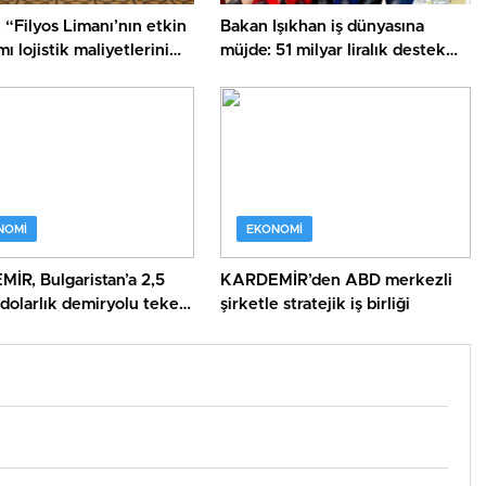
 “Filyos Limanı’nın etkin
Bakan Işıkhan iş dünyasına
mı lojistik maliyetlerini
müjde: 51 milyar liralık destek
cek”
verilecek
NOMI
EKONOMI
R, Bulgaristan’a 2,5
KARDEMİR’den ABD merkezli
dolarlık demiryolu tekeri
şirketle stratejik iş birliği
k