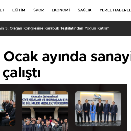
ET
EĞITIM
SPOR
EKONOMI
SAĞLIK
YEREL HABERL
’nin 3. Olağan Kongresine Karabük Teşkilatından Yoğun Katılım
Ocak ayında sanayi
 çalıştı