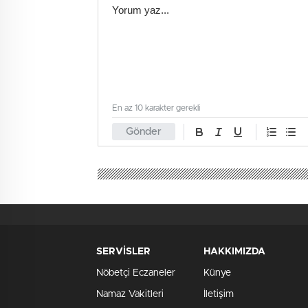
En az 10 karakter gerekli
Gönder
SERVİSLER
HAKKIMIZDA
Nöbetçi Eczaneler
Künye
Namaz Vakitleri
İletişim