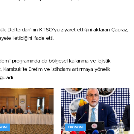
rabük Defterdarı’nın KTSO’yu ziyaret ettiğini aktaran Çapraz,
te iletildiğini ifade etti.
em” programında da bölgesel kalkınma ve lojistik
z, Karabük’te üretim ve istihdamı artırmaya yönelik
guladı.
NOMI
EKONOMI