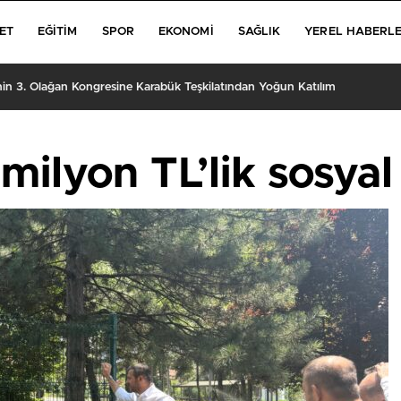
ET
EĞITIM
SPOR
EKONOMI
SAĞLIK
YEREL HABERL
iye İskeleti Kaldı
milyon TL’lik sosyal 