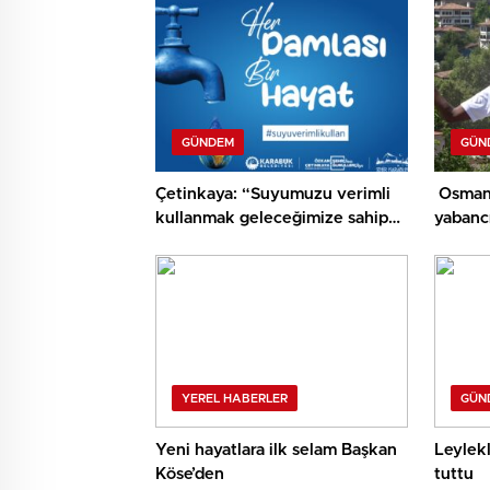
GÜNDEM
GÜN
Çetinkaya: “Suyumuzu verimli
Osmanl
kullanmak geleceğimize sahip
yabancı
çıkmaktır”
geriled
YEREL HABERLER
GÜN
Yeni hayatlara ilk selam Başkan
Leylek
Köse’den
tuttu