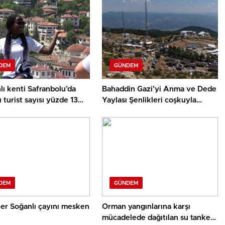
DEM
GÜNDEM
ı kenti Safranbolu’da
Bahaddin Gazi’yi Anma ve Dede
 turist sayısı yüzde 13
Yaylası Şenlikleri coşkuyla
i
düzenlendi
DEM
GÜNDEM
ler Soğanlı çayını mesken
Orman yangınlarına karşı
mücadelede dağıtılan su tankeri