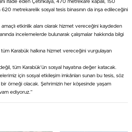
ağını ifade eden Çetinkaya, 470 metrekare kapalı, 150
620 metrekarelik sosyal tesis binasının da inşa edileceğini
k amaçlı etkinlik alanı olarak hizmet vereceğini kaydeden
alanında incelemelerde bulunarak çalışmalar hakkında bilgi
l, tüm Karabük halkına hizmet vereceğini vurgulayan
 değil, tüm Karabük’ün sosyal hayatına değer katacak.
lelerimiz için sosyal etkileşim imkânları sunan bu tesis, söz
t bir örneği olacak. Şehrimizin her köşesinde yaşam
devam ediyoruz.”