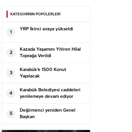
KATEGORİNİN POPÜLERLERİ
YRP İkinci sıraya yükseldi
1
Kazada Yaşamını Yitiren Hilal
2
Toprağa Verildi
Karabük’e 1500 Konut
3
Yapılacak
Karabük Belediyesi caddeleri
4
yenilemeye devam ediyor
Değirmenci yeniden Genel
5
Başkan