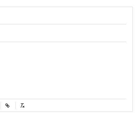
sayısı 164’e ulaştı