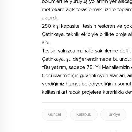
bölümleri ile yürüyüş yollarının yer alac
metrekare açık teras olmak üzere toplam 
aktardı.
250 kişi kapasiteli tesisin restoran ve ço
Çetinkaya, teknik ekibiyle birlikte proje 
aldı.
Tesisin yalnızca mahalle sakinlerine deği
Çetinkaya, şu değerlendirmede bulundu:
“Bu yatırım, sadece 75. Yıl Mahallemizin
Çocuklarımız için güvenli oyun alanları, ai
verdiğimiz hizmet belediyeciliğinin somu
kalitesini artıracak projelere kararlılıkla 
Güncel
Karabük
Türkiye