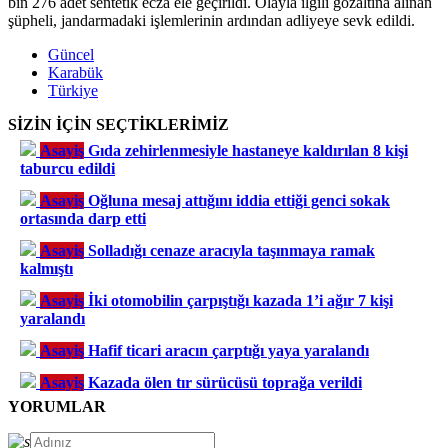
bin 276 adet sentetik ecza ele geçirildi. Olayla ilgili gözaltına alınan
şüpheli, jandarmadaki işlemlerinin ardından adliyeye sevk edildi.
Güncel
Karabük
Türkiye
SİZİN İÇİN SEÇTİKLERİMİZ
Asayiş
Gıda zehirlenmesiyle hastaneye kaldırılan 8 kişi
taburcu edildi
Asayiş
Oğluna mesaj attığını iddia ettiği genci sokak
ortasında darp etti
Asayiş
Solladığı cenaze aracıyla taşınmaya ramak
kalmıştı
Asayiş
İki otomobilin çarpıştığı kazada 1’i ağır 7 kişi
yaralandı
Asayiş
Hafif ticari aracın çarptığı yaya yaralandı
Asayiş
Kazada ölen tır sürücüsü toprağa verildi
YORUMLAR