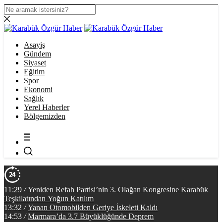
Asayiş
Gündem
Siyaset
Eğitim
Spor
Ekonomi
Sağlık
Yerel Haberler
Bölgemizden
11:29
/
Yeniden Refah Partisi’nin 3. Olağan Kongresine Karabük
Teşkilatından Yoğun Katılım
13:32
/
Yanan Otomobilden Geriye İskeleti Kaldı
14:53
/
Marmara’da 3.7 Büyüklüğünde Deprem