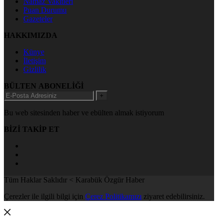
Namaz Vakitleri
Puan Durumu
Gazeteler
HAKKIMIZDA
Künye
İletişim
Gizlilik
BÜLTEN ABONELİĞİ
+
Bu web sitesinden haber ve ebülten almak istiyorum
BİZİ TAKİP ET
Tüm Haklar Saklıdır < Karabük Özgür Haber
Çerezler ile ilgili bilgi için
Çerez Politikamızı
ziyaret edebilirsiniz.