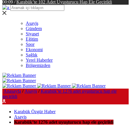
00:09
/
Karabük’te 102 Adet Uyuşturucu Hap Ele Geçirildi
Asayiş
Gündem
Siyaset
Eğitim
Spor
Ekonomi
Sağlık
Yerel Haberler
Bölgemizden
Anasayfa
/
Asayiş
/
Karabük’te 1276 adet uyuşturucu hap ele
geçirildi
Karabük Özgür Haber
Asayiş
Karabük’te 1276 adet uyuşturucu hap ele geçirildi