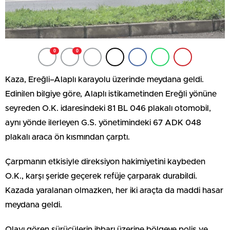
0
0
Kaza, Ereğli–Alaplı karayolu üzerinde meydana geldi.
Edinilen bilgiye göre, Alaplı istikametinden Ereğli yönüne
seyreden O.K. idaresindeki 81 BL 046 plakalı otomobil,
aynı yönde ilerleyen G.S. yönetimindeki 67 ADK 048
plakalı araca ön kısmından çarptı.
Çarpmanın etkisiyle direksiyon hakimiyetini kaybeden
O.K., karşı şeride geçerek refüje çarparak durabildi.
Kazada yaralanan olmazken, her iki araçta da maddi hasar
meydana geldi.
Olayı gören sürücülerin ihbarı üzerine bölgeye polis ve