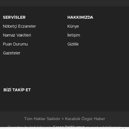
SERVİSLER
HAKKIMIZDA
Nöbetçi Eczaneler
Künye
Namaz Vakitleri
İletişim
Puan Durumu
Gizlilik
Gazeteler
BİZİ TAKİP ET
Tüm Haklar Saklıdır < Karabük Özgür Haber
Çerezler ile ilgili bilgi için
ziyaret edebilirsiniz.
Çerez Politikamızı