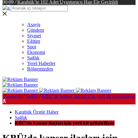
00:09
/
Karabük’te 102 Adet Uyuşturucu Hap Ele Geçirildi
Asayiş
Gündem
Siyaset
Eğitim
Spor
Ekonomi
Sağlık
Yerel Haberler
Bölgemizden
Anasayfa
/
Sağlık
/
KBÜ’de kanser ilaçları için yerli kit geliştiriliyor
Karabük Özgür Haber
Sağlık
KBÜ’de kanser ilaçları için yerli kit geliştiriliyor