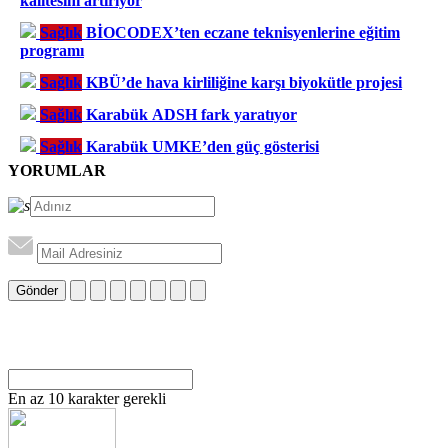
kalitesini artırıyor
Sağlık
BİOCODEX’ten eczane teknisyenlerine eğitim
programı
Sağlık
KBÜ’de hava kirliliğine karşı biyokütle projesi
Sağlık
Karabük ADSH fark yaratıyor
Sağlık
Karabük UMKE’den güç gösterisi
YORUMLAR
Gönder
En az 10 karakter gerekli