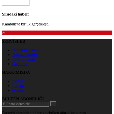
Sıradaki haber:
Karabük’te bir ilk gerçekleşti
SERVİSLER
Nöbetçi Eczaneler
Namaz Vakitleri
Puan Durumu
Gazeteler
HAKKIMIZDA
Künye
İletişim
Gizlilik
BÜLTEN ABONELİĞİ
+
Bu web sitesinden haber ve ebülten almak istiyorum