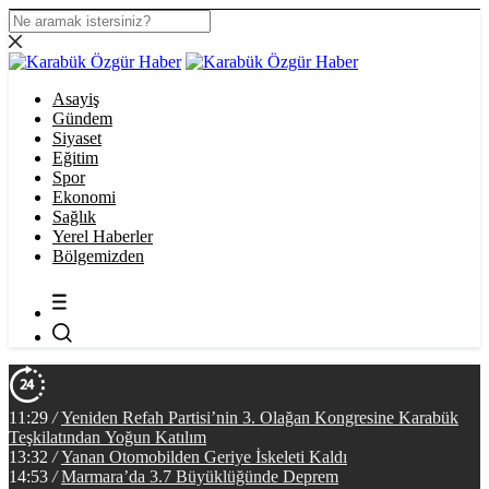
Asayiş
Gündem
Siyaset
Eğitim
Spor
Ekonomi
Sağlık
Yerel Haberler
Bölgemizden
11:29
/
Yeniden Refah Partisi’nin 3. Olağan Kongresine Karabük
Teşkilatından Yoğun Katılım
13:32
/
Yanan Otomobilden Geriye İskeleti Kaldı
14:53
/
Marmara’da 3.7 Büyüklüğünde Deprem