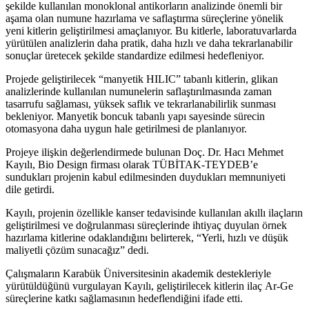
şekilde kullanılan monoklonal antikorların analizinde önemli bir
aşama olan numune hazırlama ve saflaştırma süreçlerine yönelik
yeni kitlerin geliştirilmesi amaçlanıyor. Bu kitlerle, laboratuvarlarda
yürütülen analizlerin daha pratik, daha hızlı ve daha tekrarlanabilir
sonuçlar üretecek şekilde standardize edilmesi hedefleniyor.
Projede geliştirilecek “manyetik HILIC” tabanlı kitlerin, glikan
analizlerinde kullanılan numunelerin saflaştırılmasında zaman
tasarrufu sağlaması, yüksek saflık ve tekrarlanabilirlik sunması
bekleniyor. Manyetik boncuk tabanlı yapı sayesinde sürecin
otomasyona daha uygun hale getirilmesi de planlanıyor.
Projeye ilişkin değerlendirmede bulunan Doç. Dr. Hacı Mehmet
Kayılı, Bio Design firması olarak TÜBİTAK-TEYDEB’e
sundukları projenin kabul edilmesinden duydukları memnuniyeti
dile getirdi.
Kayılı, projenin özellikle kanser tedavisinde kullanılan akıllı ilaçların
geliştirilmesi ve doğrulanması süreçlerinde ihtiyaç duyulan örnek
hazırlama kitlerine odaklandığını belirterek, “Yerli, hızlı ve düşük
maliyetli çözüm sunacağız” dedi.
Çalışmaların Karabük Üniversitesinin akademik destekleriyle
yürütüldüğünü vurgulayan Kayılı, geliştirilecek kitlerin ilaç Ar-Ge
süreçlerine katkı sağlamasının hedeflendiğini ifade etti.