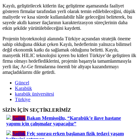
Kayılı, geliştirilecek kitlerin ilaç geliştirme aşamasında faaliyet
gösteren firmalar tarafından yerli olarak temin edilebileceğini, düşük
maliyetle ve kısa sürede kullanılabilir hâle geleceğini belirterek, bu
sayede akıllı kanser ilaçlarının karakterizasyon süreçlerinin daha
etkin şekilde yürütülebileceğini kaydetti.
Projenin biyoteknoloji alanında Türkiye açısından stratejik öneme
sahip olduğuna dikkat çeken Kayılı, hedeflerinin yalnızca bilimsel
değil ekonomik katkı da sağlamak olduğunu belirtti. Kayılı,
manyetik HILIC teknolojisi içeren bu kitleri Türkiye’de geliştiren ilk
firma olmayı hedeflediklerini, projenin başarıyla tamamlanmasıyla
yerli ilaç Ar-Ge firmalarına önemli bir altyapı kazandırmayı
amaçladıklarını dile getirdi.
Güncel
Karabük
karabük üniversitesi
Türkiye
SİZİN İÇİN SEÇTİKLERİMİZ
Sağlık
Bakan Memişoğlu, “Karabük’e ilave hastane
yapımı için çalışmalar yapacağız”
Sağlık
Felç sonrası erken başlanan fizik tedavi yaşam