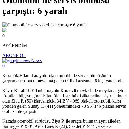
Otomobil ile servis otobüsü
çarpıştı: 6 yaralı
0
BEĞENDİM
ABONE OL
News
0
Karabük-Eflani karayolunda otomobil ile servis otobüsünün
çarpışması sonucu meydana gelen trafik kazasında 6 kişi yaralandı.
Kaza, Karabük-Eflani karayolu Karaevli mevkisinde meydana geldi.
Edinilen bilgiye göre, Eflani’den Karabük istikametine seyir halinde
olan Ziya P. (50) idaresindeki 34 BV 4969 plakalı otomobil, karşı
yönden gelen Sunay T. (41) yönetimindeki 78 SN 146 plakalı servis
otobüsü ile çarpıştı.
Kazada otomobil sürücüsü Ziya P. ile araçta bulunan aynı aileden
Sümeyye P. (50), Arda Enes P. (23), Saadet P. (44) ve servis