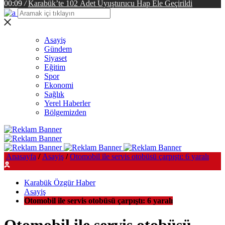
00:09
/
Karabük’te 102 Adet Uyuşturucu Hap Ele Geçirildi
Asayiş
Gündem
Siyaset
Eğitim
Spor
Ekonomi
Sağlık
Yerel Haberler
Bölgemizden
Anasayfa
/
Asayiş
/
Otomobil ile servis otobüsü çarpıştı: 6 yaralı
Karabük Özgür Haber
Asayiş
Otomobil ile servis otobüsü çarpıştı: 6 yaralı