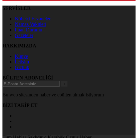
SERVİSLER
Nöbetçi Eczaneler
Namaz Vakitleri
Puan Durumu
Gazeteler
HAKKIMIZDA
Künye
İletişim
Gizlilik
BÜLTEN ABONELİĞİ
+
Bu web sitesinden haber ve ebülten almak istiyorum
BİZİ TAKİP ET
Tüm Haklar Saklıdır < Karabük Özgür Haber