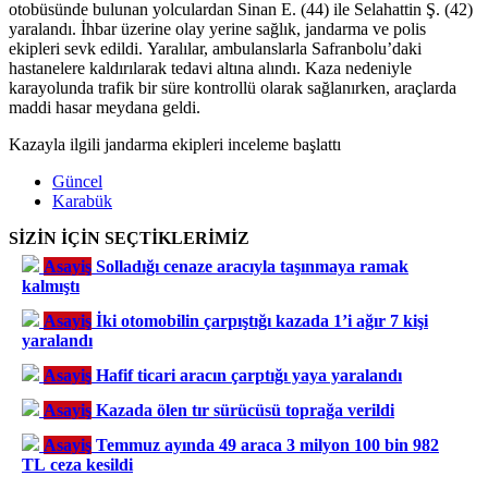
otobüsünde bulunan yolculardan Sinan E. (44) ile Selahattin Ş. (42)
yaralandı. İhbar üzerine olay yerine sağlık, jandarma ve polis
ekipleri sevk edildi. Yaralılar, ambulanslarla Safranbolu’daki
hastanelere kaldırılarak tedavi altına alındı. Kaza nedeniyle
karayolunda trafik bir süre kontrollü olarak sağlanırken, araçlarda
maddi hasar meydana geldi.
Kazayla ilgili jandarma ekipleri inceleme başlattı
Güncel
Karabük
SİZİN İÇİN SEÇTİKLERİMİZ
Asayiş
Solladığı cenaze aracıyla taşınmaya ramak
kalmıştı
Asayiş
İki otomobilin çarpıştığı kazada 1’i ağır 7 kişi
yaralandı
Asayiş
Hafif ticari aracın çarptığı yaya yaralandı
Asayiş
Kazada ölen tır sürücüsü toprağa verildi
Asayiş
Temmuz ayında 49 araca 3 milyon 100 bin 982
TL ceza kesildi