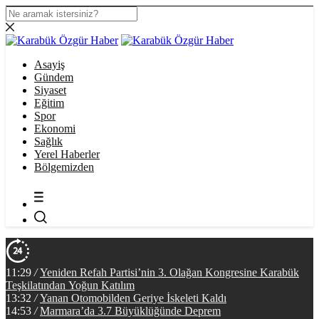
Asayiş
Gündem
Siyaset
Eğitim
Spor
Ekonomi
Sağlık
Yerel Haberler
Bölgemizden
11:29
/
Yeniden Refah Partisi’nin 3. Olağan Kongresine Karabük
Teşkilatından Yoğun Katılım
13:32
/
Yanan Otomobilden Geriye İskeleti Kaldı
14:53
/
Marmara’da 3.7 Büyüklüğünde Deprem