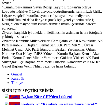
söyledi:
“Cumhurbaşkanımız Sayın Recep Tayyip Erdoğan’ın ortaya
koyduğu Türkiye Yüzyılı vizyonu doğrultusunda; şehrimizde birlik,
istişare ve güçlü koordinasyonla çalışmaya devam ediyoruz.
Karabük’ümüzü daha ileriye taşımak için yerel yönetimlerde iş
birliğini önemsiyor, tüm kurumlarımızla uyum içerisinde hareket
ediyoruz.”
Ziyaret, karşılıklı iyi dileklerin iletilmesinin ardından hatıra fotoğrafı
çekimiyle sona erdi.
Ziyarette Karabük Milletvekilleri Cem Şahin ve Ali Keskinkılıç, AK
Parti Karabük İl Başkanı Ferhat Salt, AK Parti MKYK Üyesi
Mehmet Umur, AK Parti İstanbul İl Başkan Yardımcıları Orhan
Narin ve Esat Kalay, İMES Yönetim Kurulu Başkanı Kemal Akar,
Emlak Konut Genel Müdür Yardımcısı Gökhan Yüksel, AK Parti
Sultangazi İlçe Başkan Yardımcısı Hüseyin Karadeniz ve Kas-Der
Genel Başkan Vekili Nihat Sezer de hazır bulundu.
Güncel
Karabük
Türkiye
SİZİN İÇİN SEÇTİKLERİMİZ
Siyaset
Başkan Köse CHP’den istifa etti
Siyaset
Keskinkılıç: “Karabük’ün rotası dünya olacak”