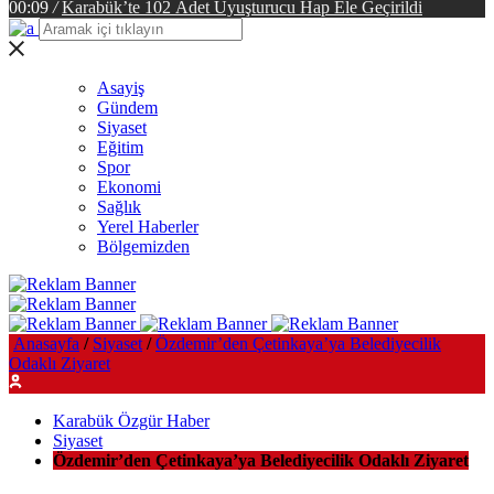
00:09
/
Karabük’te 102 Adet Uyuşturucu Hap Ele Geçirildi
Asayiş
Gündem
Siyaset
Eğitim
Spor
Ekonomi
Sağlık
Yerel Haberler
Bölgemizden
Anasayfa
/
Siyaset
/
Özdemir’den Çetinkaya’ya Belediyecilik
Odaklı Ziyaret
Karabük Özgür Haber
Siyaset
Özdemir’den Çetinkaya’ya Belediyecilik Odaklı Ziyaret