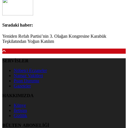
Sıradaki haber:
Yeniden Refah Partisi’nin 3. Olağan Kongresine Karabük
Teşkilatından Yoğun Katılım
SERVİSLER
Nöbetçi Eczaneler
Namaz Vakitleri
Puan Durumu
Gazeteler
HAKKIMIZDA
Künye
İletişim
Gizlilik
BÜLTEN ABONELİĞİ