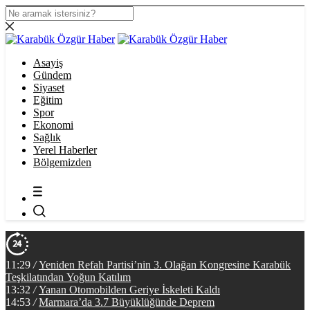
Asayiş
Gündem
Siyaset
Eğitim
Spor
Ekonomi
Sağlık
Yerel Haberler
Bölgemizden
11:29
/
Yeniden Refah Partisi’nin 3. Olağan Kongresine Karabük
Teşkilatından Yoğun Katılım
13:32
/
Yanan Otomobilden Geriye İskeleti Kaldı
14:53
/
Marmara’da 3.7 Büyüklüğünde Deprem