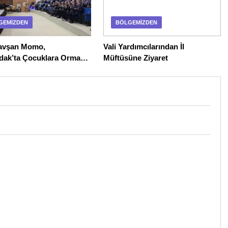
GEMIZDEN
BÖLGEMIZDEN
 Tavşan Momo,
Vali Yardımcılarından İl
dak’ta Çocuklara Orman
Müftüsüne Ziyaret
ni Aşıladı