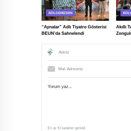
BÖLGEMIZDEN
BÖL
“Aynalar” Adlı Tiyatro Gösterisi
Akıllı
BEUN’da Sahnelendi
Zongul
Sevgisi
En az 10 karakter gerekli