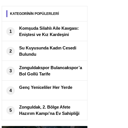
KATEGORİNİN POPÜLERLERİ
Komşuda Silahlı Aile Kavgası:
1
Eniştesi ve Kız Kardeşini
Öldürdü
Su Kuyusunda Kadın Cesedi
2
Bulundu
Zonguldakspor Bulancakspor’a
3
Bol Gollü Tarife
Genç Yeniceliler Her Yerde
4
Zonguldak, 2. Bölge Afete
5
Hazırım Kampı’na Ev Sahipliği
Yaptı