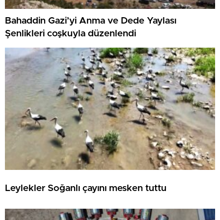
Bahaddin Gazi’yi Anma ve Dede Yaylası
Şenlikleri coşkuyla düzenlendi
Leylekler Soğanlı çayını mesken tuttu