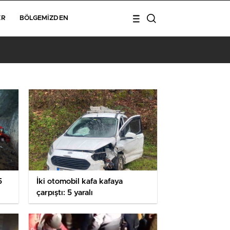
ER
BÖLGEMIZDEN
1
5
İki otomobil kafa kafaya
çarpıştı: 5 yaralı