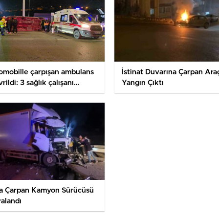
omobille çarpışan ambulans
İstinat Duvarına Çarpan Ara
rildi: 3 sağlık çalışanı
Yangın Çıktı
alandı
ra Çarpan Kamyon Sürücüsü
ralandı