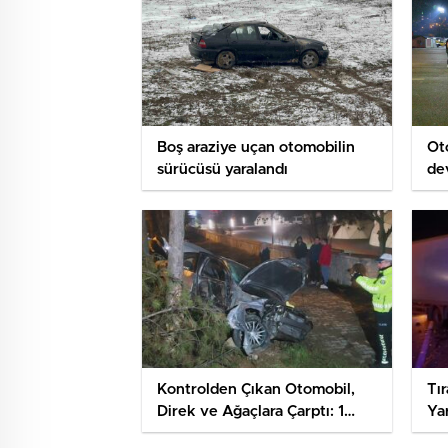
Boş araziye uçan otomobilin
Ot
sürücüsü yaralandı
dev
yar
Kontrolden Çıkan Otomobil,
Tı
Direk ve Ağaçlara Çarptı: 1
Ya
Yaralı