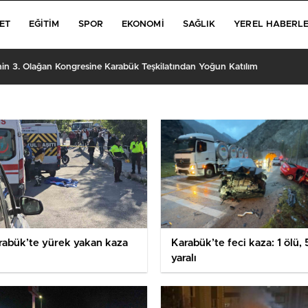
ET
EĞITIM
SPOR
EKONOMI
SAĞLIK
YEREL HABERL
’nin 3. Olağan Kongresine Karabük Teşkilatından Yoğun Katılım
rabük’te yürek yakan kaza
Karabük’te feci kaza: 1 ölü, 
yaralı