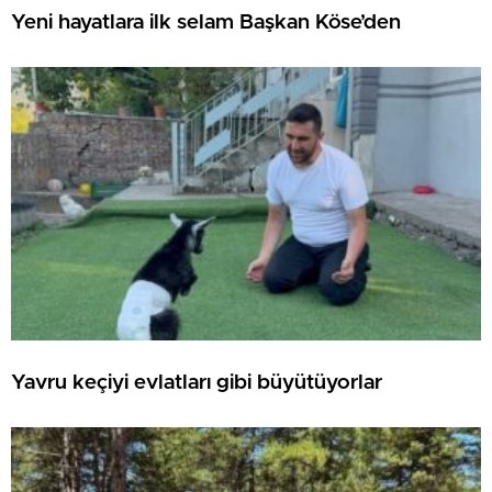
Yeni hayatlara ilk selam Başkan Köse’den
Yavru keçiyi evlatları gibi büyütüyorlar