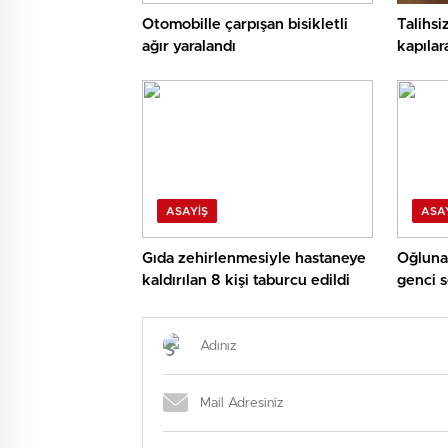
Otomobille çarpışan bisikletli
Talihsi
ağır yaralandı
kapılar
ASAYIŞ
ASA
Gıda zehirlenmesiyle hastaneye
Oğluna 
kaldırılan 8 kişi taburcu edildi
genci s