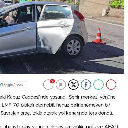
0
News
ndeki Kapuz Caddesi’nde yaşandı. Şehir merkezi yönüne
6 LMF 70 plakalı otomobil, henüz belirlenemeyen bir
Savrulan araç, takla atarak yol kenarında ters döndü.
 ihbarıyla olay yerine çok sayıda sağlık, polis ve AFAD