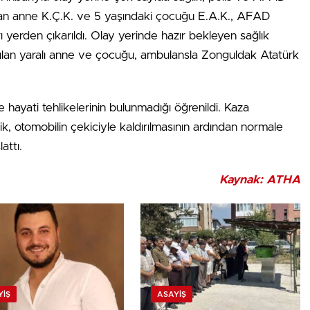
alan anne K.Ç.K. ve 5 yaşındaki çocuğu E.A.K., AFAD
arı yerden çıkarıldı. Olay yerinde hazır bekleyen sağlık
apılan yaralı anne ve çocuğu, ambulansla Zonguldak Atatürk
ve hayati tehlikelerinin bulunmadığı öğrenildi. Kaza
ik, otomobilin çekiciyle kaldırılmasının ardından normale
attı.
Kaynak: ATHA
YIŞ
ASAYIŞ