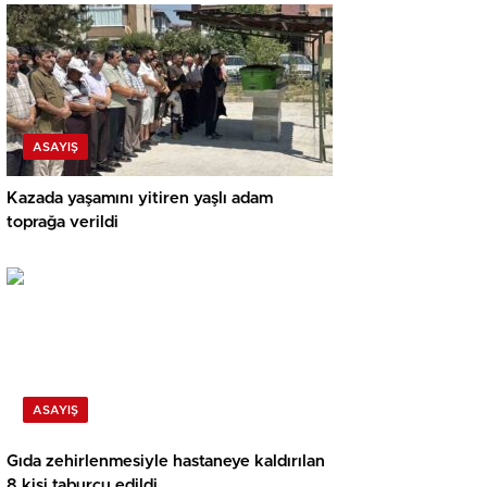
ASAYIŞ
Kazada yaşamını yitiren yaşlı adam
toprağa verildi
ASAYIŞ
Gıda zehirlenmesiyle hastaneye kaldırılan
8 kişi taburcu edildi