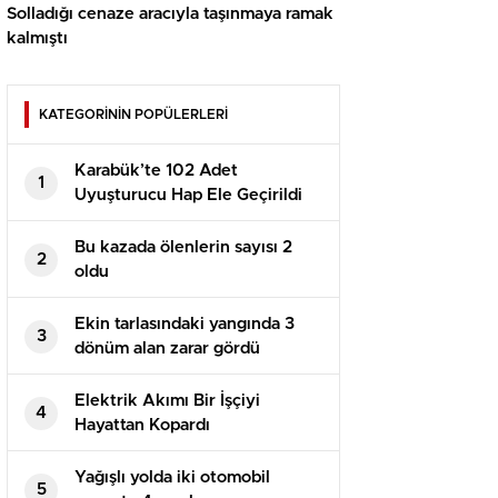
Solladığı cenaze aracıyla taşınmaya ramak
kalmıştı
KATEGORİNİN POPÜLERLERİ
Karabük’te 102 Adet
1
Uyuşturucu Hap Ele Geçirildi
Bu kazada ölenlerin sayısı 2
2
oldu
Ekin tarlasındaki yangında 3
3
dönüm alan zarar gördü
Elektrik Akımı Bir İşçiyi
4
Hayattan Kopardı
Yağışlı yolda iki otomobil
5