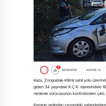
0
BEĞENDİM
ABONE OL
Kaza, Zonguldak-Kilimli sahil yolu üzeri
giden 34 yaşındaki K.Ç.K. idaresindeki 1
nedenle sürücüsünün kontrolünden çıktı. 
Kazanın ardından çevredeki vatandaşların