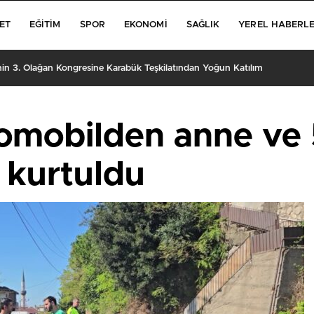
ET
EĞITIM
SPOR
EKONOMI
SAĞLIK
YEREL HABERL
’nin 3. Olağan Kongresine Karabük Teşkilatından Yoğun Katılım
tomobilden anne ve 
 kurtuldu