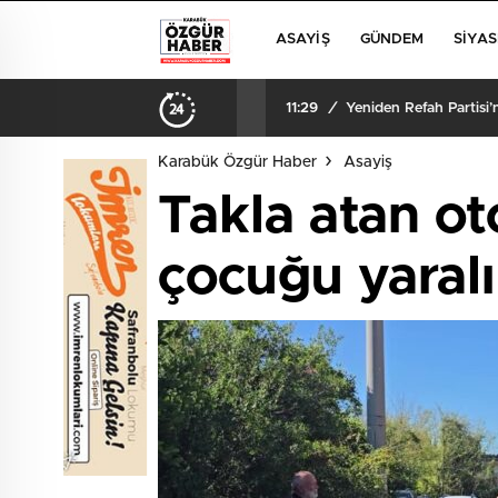
ASAYIŞ
GÜNDEM
SIYAS
11:29
/
Yeniden Refah Partisi
Karabük Özgür Haber
Asayiş
Takla atan o
çocuğu yaralı