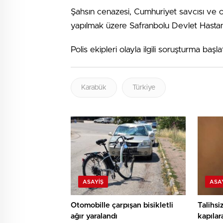
Şahsın cenazesi, Cumhuriyet savcısı ve ol
yapılmak üzere Safranbolu Devlet Hastane
Polis ekipleri olayla ilgili soruşturma başlat
Karabük
Türkiye
ASAYIŞ
ASA
Otomobille çarpışan bisikletli
Talihsi
ağır yaralandı
kapılar