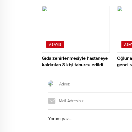
ASAYIŞ
ASA
Gıda zehirlenmesiyle hastaneye
Oğluna 
kaldırılan 8 kişi taburcu edildi
genci s