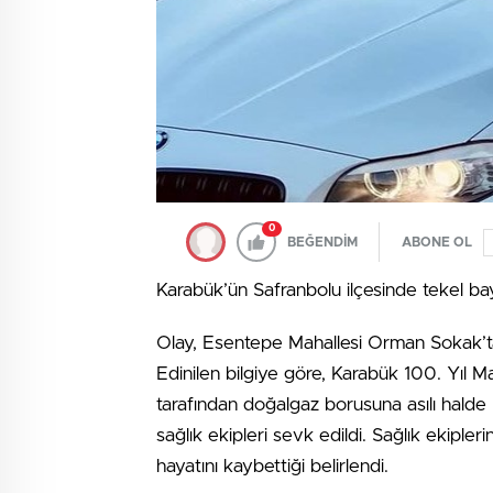
0
BEĞENDİM
ABONE OL
Karabük’ün Safranbolu ilçesinde tekel bay
Olay, Esentepe Mahallesi Orman Sokak’ta
Edinilen bilgiye göre, Karabük 100. Yıl Ma
tarafından doğalgaz borusuna asılı halde
sağlık ekipleri sevk edildi. Sağlık ekipler
hayatını kaybettiği belirlendi.