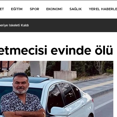
ET
EĞITIM
SPOR
EKONOMI
SAĞLIK
YEREL HABERL
iye İskeleti Kaldı
letmecisi evinde öl