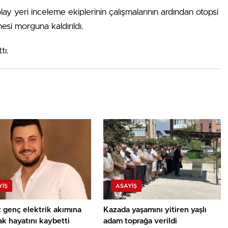
ay yeri inceleme ekiplerinin çalışmalarının ardından otopsi
si morguna kaldırıldı.
tı.
YIŞ
ASAYIŞ
z genç elektrik akımına
Kazada yaşamını yitiren yaşlı
ak hayatını kaybetti
adam toprağa verildi