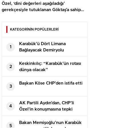
Özel, ‘dini değerleri aşağıladığı’
gerekçesiyle tutuklanan Göktaş’a sahip
çıktı
KATEGORİNİN POPÜLERLERİ
Karabük’ü Dört Limana
1
Bağlayacak Demiryolu
Projesinde İhale Tamamlandı
Keskinkılıç: “Karabük’ün rotası
2
dünya olacak”
Başkan Köse CHP’den istifa etti
3
AK Partili Aydın’dan, CHP’li
4
Özel’in konuşmasına tepki
Bakan Memişoğlu’nun Karabük
5