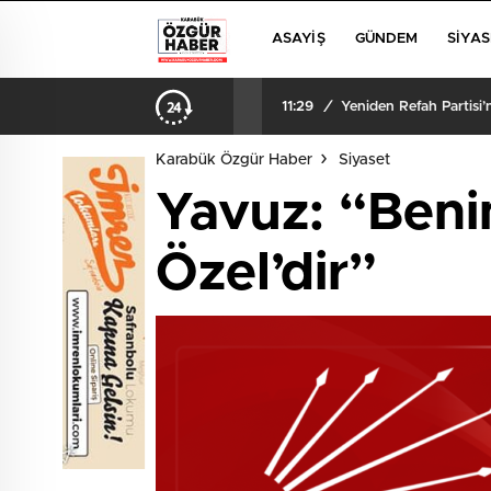
ASAYIŞ
GÜNDEM
SIYAS
11:29
/
Yeniden Refah Partisi
Karabük Özgür Haber
Siyaset
Yavuz: “Ben
Özel’dir”