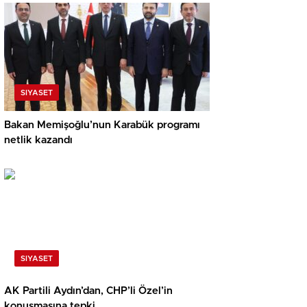
SIYASET
Bakan Memişoğlu’nun Karabük programı
netlik kazandı
SIYASET
AK Partili Aydın’dan, CHP’li Özel’in
konuşmasına tepki