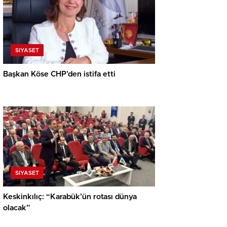
SIYASET
Başkan Köse CHP’den istifa etti
SIYASET
Keskinkılıç: “Karabük’ün rotası dünya
olacak”