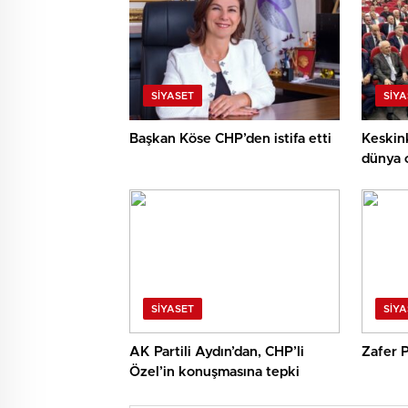
SIYASET
SIYA
Başkan Köse CHP’den istifa etti
Keskink
dünya 
SIYASET
SIYA
AK Partili Aydın’dan, CHP’li
Zafer P
Özel’in konuşmasına tepki