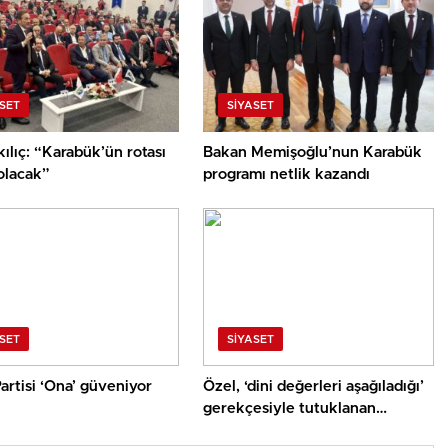
SET
SIYASET
ılıç: “Karabük’ün rotası
Bakan Memişoğlu’nun Karabük
olacak”
programı netlik kazandı
SET
SIYASET
artisi ‘Ona’ güveniyor
Özel, ‘dini değerleri aşağıladığı’
gerekçesiyle tutuklanan
Göktaş’a sahip çıktı