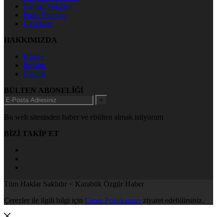
Namaz Vakitleri
Puan Durumu
Gazeteler
HAKKIMIZDA
Künye
İletişim
Gizlilik
BÜLTEN ABONELİĞİ
+
Bu web sitesinden haber ve ebülten almak istiyorum
BİZİ TAKİP ET
Tüm Haklar Saklıdır < Karabük Özgür Haber
Çerezler ile ilgili bilgi için
Çerez Politikamızı
ziyaret edebilirsiniz.