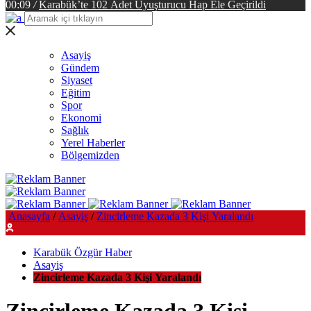
00:09
/
Karabük’te 102 Adet Uyuşturucu Hap Ele Geçirildi
Asayiş
Gündem
Siyaset
Eğitim
Spor
Ekonomi
Sağlık
Yerel Haberler
Bölgemizden
Anasayfa
/
Asayiş
/
Zincirleme Kazada 3 Kişi Yaralandı
Karabük Özgür Haber
Asayiş
Zincirleme Kazada 3 Kişi Yaralandı