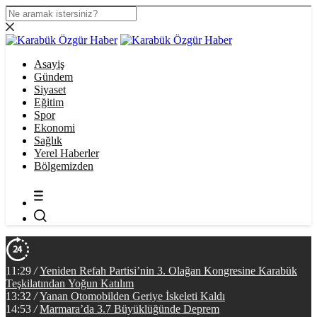
Asayiş
Gündem
Siyaset
Eğitim
Spor
Ekonomi
Sağlık
Yerel Haberler
Bölgemizden
11:29
/
Yeniden Refah Partisi’nin 3. Olağan Kongresine Karabük
Teşkilatından Yoğun Katılım
13:32
/
Yanan Otomobilden Geriye İskeleti Kaldı
14:53
/
Marmara’da 3.7 Büyüklüğünde Deprem