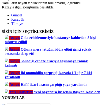
Yaralıların hayati tehlikelerinin bulunmadığı öğrenildi.
Kazayla ilgili soruşturma başlatıldı.
Güncel
Karabük
Türkiye
SİZİN İÇİN SEÇTİKLERİMİZ
Asayiş
Gıda zehirlenmesiyle hastaneye kaldırılan 8 kişi
taburcu edildi
Asayiş
Oğluna mesaj attığını iddia ettiği genci sokak
ortasında darp etti
Asayiş
Solladığı cenaze aracıyla taşınmaya ramak
kalmıştı
Asayiş
İki otomobilin çarpıştığı kazada 1’i ağır 7 kişi
yaralandı
Asayiş
Hafif ticari aracın çarptığı yaya yaralandı
Yerel Haberler
Yeni hayatlara ilk selam Başkan Köse’den
YORUMLAR