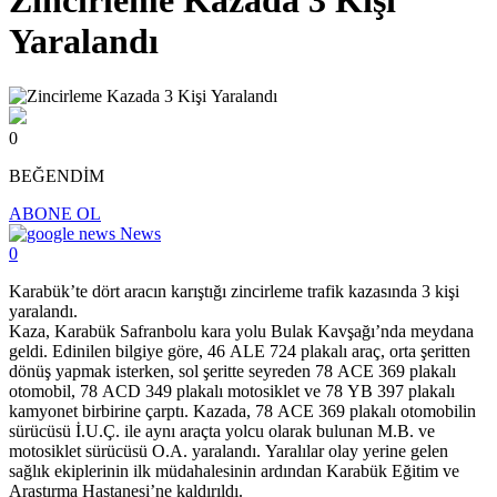
Zincirleme Kazada 3 Kişi
Yaralandı
0
BEĞENDİM
ABONE OL
News
0
Karabük’te dört aracın karıştığı zincirleme trafik kazasında 3 kişi
yaralandı.
Kaza, Karabük Safranbolu kara yolu Bulak Kavşağı’nda meydana
geldi. Edinilen bilgiye göre, 46 ALE 724 plakalı araç, orta şeritten
dönüş yapmak isterken, sol şeritte seyreden 78 ACE 369 plakalı
otomobil, 78 ACD 349 plakalı motosiklet ve 78 YB 397 plakalı
kamyonet birbirine çarptı. Kazada, 78 ACE 369 plakalı otomobilin
sürücüsü İ.U.Ç. ile aynı araçta yolcu olarak bulunan M.B. ve
motosiklet sürücüsü O.A. yaralandı. Yaralılar olay yerine gelen
sağlık ekiplerinin ilk müdahalesinin ardından Karabük Eğitim ve
Araştırma Hastanesi’ne kaldırıldı.