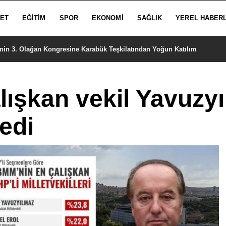
SET
EĞITIM
SPOR
EKONOMI
SAĞLIK
YEREL HABER
’nin 3. Olağan Kongresine Karabük Teşkilatından Yoğun Katılım
lışkan vekil Yavuzy
medi