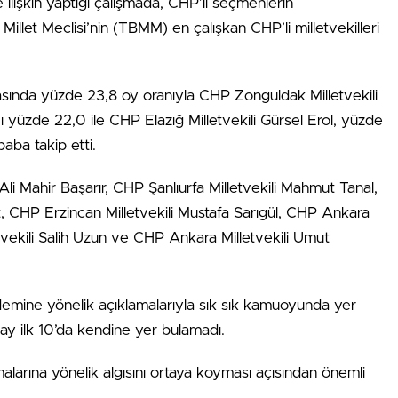
işkin yaptığı çalışmada, CHP’li seçmenlerin
llet Meclisi’nin (TBMM) en çalışkan CHP’li milletvekilleri
sırasında yüzde 23,8 oy oranıyla CHP Zonguldak Milletvekili
 yüzde 22,0 ile CHP Elazığ Milletvekili Gürsel Erol, yüzde
aba takip etti.
 Ali Mahir Başarır, CHP Şanlıurfa Milletvekili Mahmut Tanal,
t, CHP Erzincan Milletvekili Mustafa Sarıgül, CHP Ankara
tvekili Salih Uzun ve CHP Ankara Milletvekili Umut
ine yönelik açıklamalarıyla sık sık kamuoyunda yer
ay ilk 10’da kendine yer bulamadı.
alarına yönelik algısını ortaya koyması açısından önemli