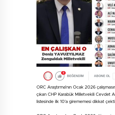
0
BEĞENDİM
ABONE OL
ORC Araştırma’nın Ocak 2026 çalışmasınd
çıkan CHP Karabük Milletvekili Cevdet Aka
listesinde ilk 10’a girememesi dikkat çekti