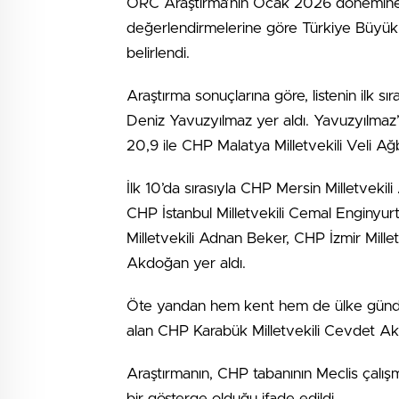
ORC Araştırma’nın Ocak 2026 dönemine il
değerlendirmelerine göre Türkiye Büyük Mi
belirlendi.
Araştırma sonuçlarına göre, listenin ilk 
Deniz Yavuzyılmaz yer aldı. Yavuzyılmaz’ı
20,9 ile CHP Malatya Milletvekili Veli Ağb
İlk 10’da sırasıyla CHP Mersin Milletvekili
CHP İstanbul Milletvekili Cemal Enginyur
Milletvekili Adnan Beker, CHP İzmir Mille
Akdoğan yer aldı.
Öte yandan hem kent hem de ülke gündem
alan CHP Karabük Milletvekili Cevdet Ak
Araştırmanın, CHP tabanının Meclis çalışm
bir gösterge olduğu ifade edildi.