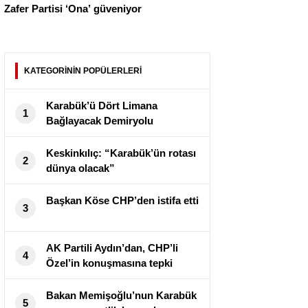
Zafer Partisi ‘Ona’ güveniyor
KATEGORİNİN POPÜLERLERİ
Karabük’ü Dört Limana
1
Bağlayacak Demiryolu
Projesinde İhale Tamamlandı
Keskinkılıç: “Karabük’ün rotası
2
dünya olacak”
Başkan Köse CHP’den istifa etti
3
AK Partili Aydın’dan, CHP’li
4
Özel’in konuşmasına tepki
Bakan Memişoğlu’nun Karabük
5