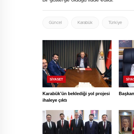
Güncel
Karabük
Türkiye
SIYASET
SIYA
Karabük’ün beklediği yol projesi
Başkan 
ihaleye çıktı