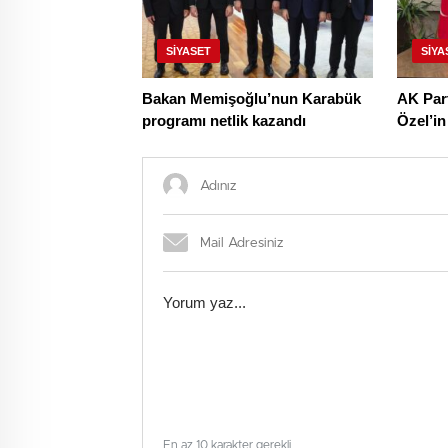
SIYASET
SIYA
Bakan Memişoğlu’nun Karabük
AK Part
programı netlik kazandı
Özel’i
En az 10 karakter gerekli