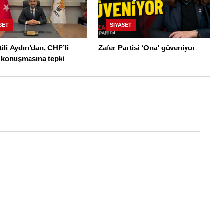
SET
SIYASET
ili Aydın’dan, CHP’li
Zafer Partisi ‘Ona’ güveniyor
n konuşmasına tepki