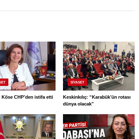
SET
SIYASET
Köse CHP’den istifa etti
Keskinkılıç: “Karabük’ün rotası
dünya olacak”