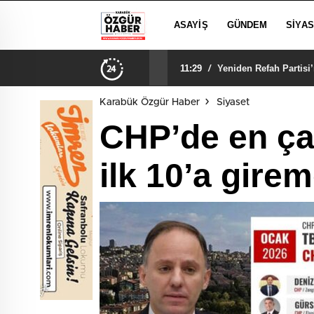
ASAYIŞ
GÜNDEM
SIYA
11:29
/
Yeniden Refah Partisi
Karabük Özgür Haber
Siyaset
CHP’de en ça
ilk 10’a gire