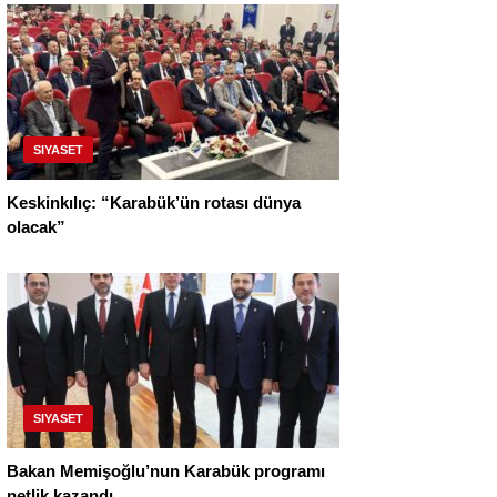
SIYASET
Keskinkılıç: “Karabük’ün rotası dünya
olacak”
SIYASET
Bakan Memişoğlu’nun Karabük programı
netlik kazandı