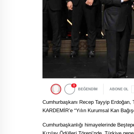
0
BEĞENDİM
ABONE OL
Cumhurbaşkanı Recep Tayyip Erdoğan, Tü
KARDEMİR’e “Yılın Kurumsal Kan Bağışçı
Cumhurbaşkanlığı himayelerinde Beştepe 
Kızılay Ödülleri Töreni’nde, Türkiye gen