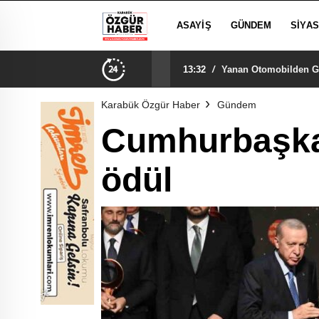
ASAYIŞ
GÜNDEM
SIYA
13:32
/
Yanan Otomobilden Ger
Karabük Özgür Haber
Gündem
Cumhurbaşka
ödül