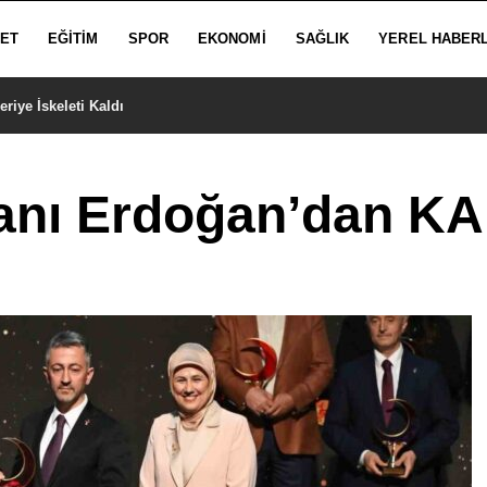
SET
EĞITIM
SPOR
EKONOMI
SAĞLIK
YEREL HABER
iye İskeleti Kaldı
nı Erdoğan’dan K