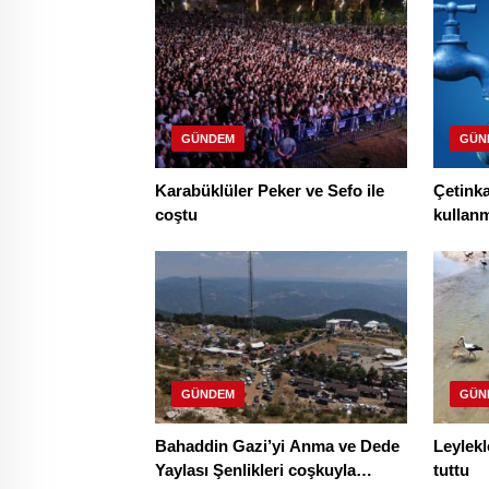
GÜNDEM
GÜN
Karabüklüler Peker ve Sefo ile
Çetink
coştu
kullan
çıkmakt
GÜNDEM
GÜN
Bahaddin Gazi’yi Anma ve Dede
Leylekl
Yaylası Şenlikleri coşkuyla
tuttu