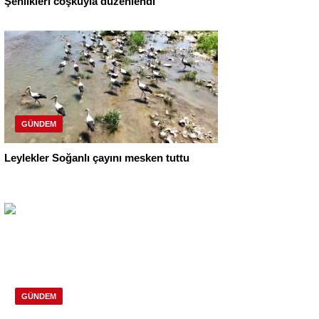
Şenlikleri coşkuyla düzenlendi
GÜNDEM
Leylekler Soğanlı çayını mesken tuttu
GÜNDEM