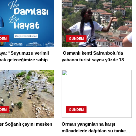
DEM
GÜNDEM
aya: “Suyumuzu verimli
Osmanlı kenti Safranbolu’da
mak geleceğimize sahip
yabancı turist sayısı yüzde 13
ır”
geriledi
DEM
GÜNDEM
er Soğanlı çayını mesken
Orman yangınlarına karşı
mücadelede dağıtılan su tankeri