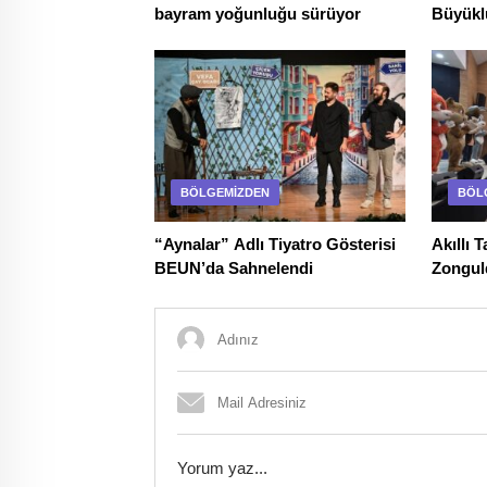
bayram yoğunluğu sürüyor
Büyükl
BÖLGEMIZDEN
BÖL
“Aynalar” Adlı Tiyatro Gösterisi
Akıllı
BEUN’da Sahnelendi
Zongul
Sevgisi