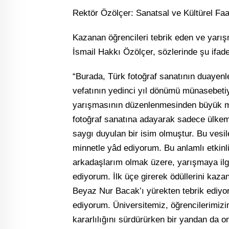
Rektör Özölçer: Sanatsal ve Kültürel Faal
Kazanan öğrencileri tebrik eden ve yarı
İsmail Hakkı Özölçer, sözlerinde şu ifadele
“Burada, Türk fotoğraf sanatının duayenle
vefatının yedinci yıl dönümü münasebetiy
yarışmasının düzenlenmesinden büyük m
fotoğraf sanatına adayarak sadece ülkem
saygı duyulan bir isim olmuştur. Bu vesil
minnetle yâd ediyorum. Bu anlamlı etkin
arkadaşlarım olmak üzere, yarışmaya ilgi
ediyorum. İlk üçe girerek ödüllerini kaza
Beyaz Nur Bacak’ı yürekten tebrik ediyor,
ediyorum. Üniversitemiz, öğrencilerimizi
kararlılığını sürdürürken bir yandan da on