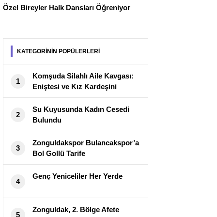
Özel Bireyler Halk Dansları Öğreniyor
KATEGORİNİN POPÜLERLERİ
Komşuda Silahlı Aile Kavgası:
1
Eniştesi ve Kız Kardeşini
Öldürdü
Su Kuyusunda Kadın Cesedi
2
Bulundu
Zonguldakspor Bulancakspor’a
3
Bol Gollü Tarife
Genç Yeniceliler Her Yerde
4
Zonguldak, 2. Bölge Afete
5