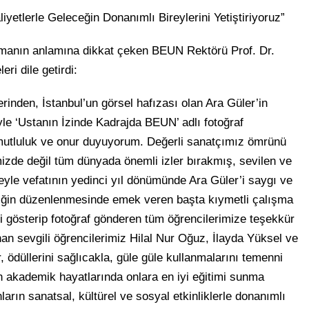
iyetlerle Geleceğin Donanımlı Bireylerini Yetiştiriyoruz”
şmanın anlamına dikkat çeken BEUN Rektörü Prof. Dr.
ri dile getirdi:
rinden, İstanbul’un görsel hafızası olan Ara Güler’in
le ‘Ustanın İzinde Kadrajda BEUN’ adlı fotoğraf
utluluk ve onur duyuyorum. Değerli sanatçımız ömrünü
izde değil tüm dünyada önemli izler bırakmış, sevilen ve
eyle vefatının yedinci yıl dönümünde Ara Güler’i saygı ve
liğin düzenlenmesinde emek veren başta kıymetli çalışma
 gösterip fotoğraf gönderen tüm öğrencilerimize teşekkür
nan sevgili öğrencilerimiz Hilal Nur Oğuz, İlayda Yüksel ve
 ödüllerini sağlıcakla, güle güle kullanmalarını temenni
n akademik hayatlarında onlara en iyi eğitimi sunma
ların sanatsal, kültürel ve sosyal etkinliklerle donanımlı