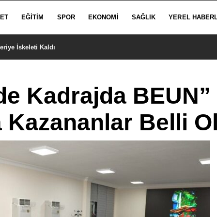
SET
EĞITIM
SPOR
EKONOMI
SAĞLIK
YEREL HABER
iye İskeleti Kaldı
nde Kadrajda BEUN”
 Kazananlar Belli O