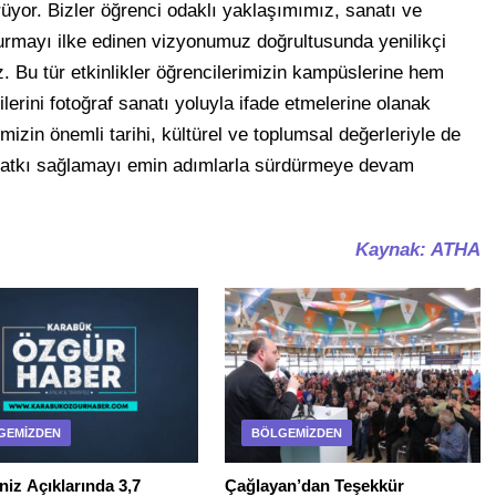
ürüyor. Bizler öğrenci odaklı yaklaşımımız, sanatı ve
urmayı ilke edinen vizyonumuz doğrultusunda yenilikçi
 Bu tür etkinlikler öğrencilerimizin kampüslerine hem
lerini fotoğraf sanatı yoluyla ifade etmelerine olanak
mizin önemli tarihi, kültürel ve toplumsal değerleriyle de
 katkı sağlamayı emin adımlarla sürdürmeye devam
Kaynak: ATHA
GEMIZDEN
BÖLGEMIZDEN
iz Açıklarında 3,7
Çağlayan’dan Teşekkür