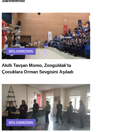
Sahnelendi
BÖLGEMIZDEN
Akıllı Tavşan Momo, Zonguldak’ta
Çocuklara Orman Sevgisini Aşıladı
BÖLGEMIZDEN