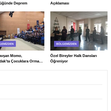
üğünde Deprem
Açıklaması
GEMIZDEN
BÖLGEMIZDEN
 Tavşan Momo,
Özel Bireyler Halk Dansları
dak’ta Çocuklara Orman
Öğreniyor
ni Aşıladı