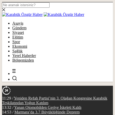
Asayiş
Gündem
Siyaset
Eğitim
Spor
Ekonomi
Sağlık
Yerel Haberler
Bölgemizden
11:29
/
Yeniden Refah Partisi’nin 3. Olağan Kongresine Karabük
Teşkilatından Yoğun Katılım
13:32
/
Yanan Otomobilden Geriye İskeleti Kaldı
14:53
/
Marmara’da 3.7 Büyüklüğünde Deprem