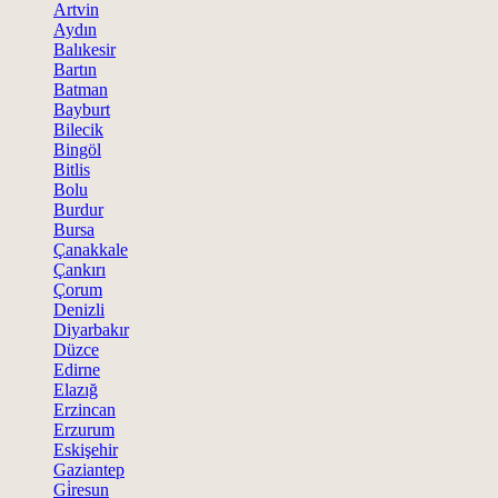
Artvin
Aydın
Balıkesir
Bartın
Batman
Bayburt
Bilecik
Bingöl
Bitlis
Bolu
Burdur
Bursa
Çanakkale
Çankırı
Çorum
Denizli
Diyarbakır
Düzce
Edirne
Elazığ
Erzincan
Erzurum
Eskişehir
Gaziantep
Gi̇resun