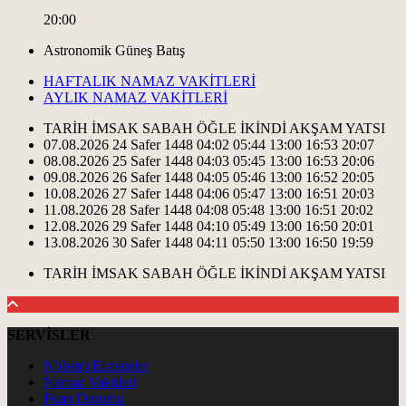
20:00
Astronomik Güneş Batış
HAFTALIK NAMAZ VAKİTLERİ
AYLIK NAMAZ VAKİTLERİ
TARİH
İMSAK
SABAH
ÖĞLE
İKİNDİ
AKŞAM
YATSI
07.08.2026
24 Safer 1448
04:02
05:44
13:00
16:53
20:07
08.08.2026
25 Safer 1448
04:03
05:45
13:00
16:53
20:06
09.08.2026
26 Safer 1448
04:05
05:46
13:00
16:52
20:05
10.08.2026
27 Safer 1448
04:06
05:47
13:00
16:51
20:03
11.08.2026
28 Safer 1448
04:08
05:48
13:00
16:51
20:02
12.08.2026
29 Safer 1448
04:10
05:49
13:00
16:50
20:01
13.08.2026
30 Safer 1448
04:11
05:50
13:00
16:50
19:59
TARİH
İMSAK
SABAH
ÖĞLE
İKİNDİ
AKŞAM
YATSI
SERVİSLER
Nöbetçi Eczaneler
Namaz Vakitleri
Puan Durumu