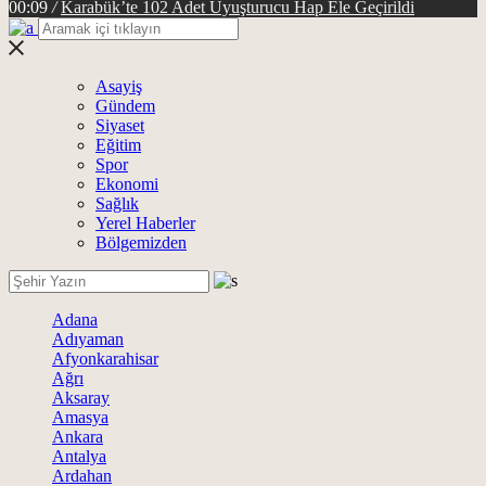
00:09
/
Karabük’te 102 Adet Uyuşturucu Hap Ele Geçirildi
Asayiş
Gündem
Siyaset
Eğitim
Spor
Ekonomi
Sağlık
Yerel Haberler
Bölgemizden
Adana
Adıyaman
Afyonkarahisar
Ağrı
Aksaray
Amasya
Ankara
Antalya
Ardahan