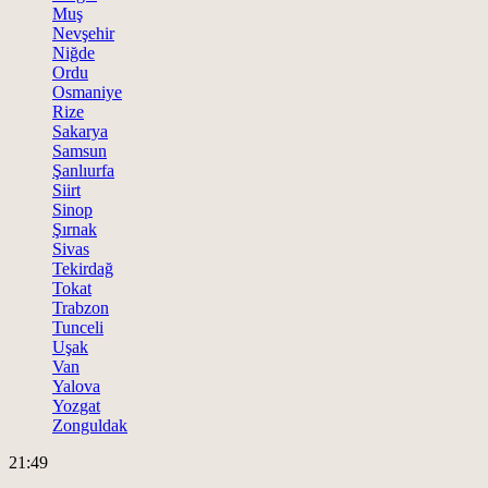
Muş
Nevşehir
Niğde
Ordu
Osmaniye
Rize
Sakarya
Samsun
Şanlıurfa
Siirt
Sinop
Şırnak
Sivas
Tekirdağ
Tokat
Trabzon
Tunceli
Uşak
Van
Yalova
Yozgat
Zonguldak
21:49