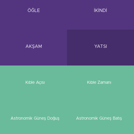
ÖĞLE
İKİNDİ
AKŞAM
YATSI
Kıble Açısı
Kıble Zamanı
Astronomik Güneş Doğuş
Astronomik Güneş Batış