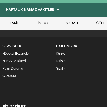
TARİH
İMSAK
SABAH
ÖĞLE
SERVİSLER
HAKKIMIZDA
Nöbetçi Eczaneler
Künye
Namaz Vakitleri
İletişim
Puan Durumu
Gizlilik
Gazeteler
BİZİ TAKİP ET